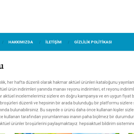
HAKKIMIZDA
İLETIŞIM
GIZLILIK POLITIKASI
u
, her hafta düzenli olarak hakmar aktüel ürünleri kataloğunu yayınla
ktüel ürün indirimleri yanında manav reyonu indirimleri, et reyonu indir
r aktüel incelemelerimiz sizlere en doğru kampanya ve en uygun fiyat bi
broşürleri düzenli ve hepsinin bir arada bulunduğu bir platformu sizler
mında bulunabilirsiniz. Bu sayede o ürünü daha önce kullanan kişiler siz
e kullanan tarafından yorumlanması inanın paha biçilmez bir durumdur. 
tüel ürünler broşürlerini paylaşmaktayız. hepsiaktuel bildirim sistemine 