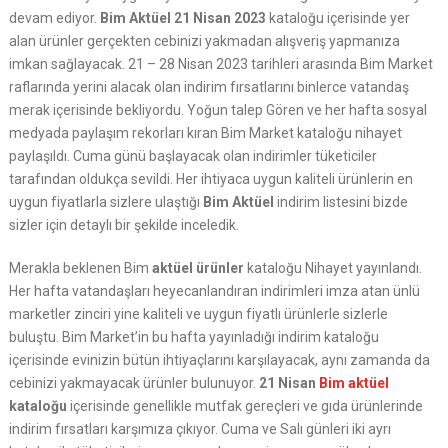
devam ediyor.
Bim Aktüel 21 Nisan 2023
kataloğu içerisinde yer
alan ürünler gerçekten cebinizi yakmadan alışveriş yapmanıza
imkan sağlayacak. 21 – 28 Nisan 2023 tarihleri arasında Bim Market
raflarında yerini alacak olan indirim fırsatlarını binlerce vatandaş
merak içerisinde bekliyordu. Yoğun talep Gören ve her hafta sosyal
medyada paylaşım rekorları kıran Bim Market kataloğu nihayet
paylaşıldı. Cuma günü başlayacak olan indirimler tüketiciler
tarafından oldukça sevildi. Her ihtiyaca uygun kaliteli ürünlerin en
uygun fiyatlarla sizlere ulaştığı
Bim Aktüel
indirim listesini bizde
sizler için detaylı bir şekilde inceledik.
Merakla beklenen Bim
aktüel ürünler
kataloğu Nihayet yayınlandı.
Her hafta vatandaşları heyecanlandıran indirimleri imza atan ünlü
marketler zinciri yine kaliteli ve uygun fiyatlı ürünlerle sizlerle
buluştu. Bim Market’in bu hafta yayınladığı indirim kataloğu
içerisinde evinizin bütün ihtiyaçlarını karşılayacak, aynı zamanda da
cebinizi yakmayacak ürünler bulunuyor.
21 Nisan
Bim aktüel
kataloğu
içerisinde genellikle mutfak gereçleri ve gıda ürünlerinde
indirim fırsatları karşımıza çıkıyor. Cuma ve Salı günleri iki ayrı