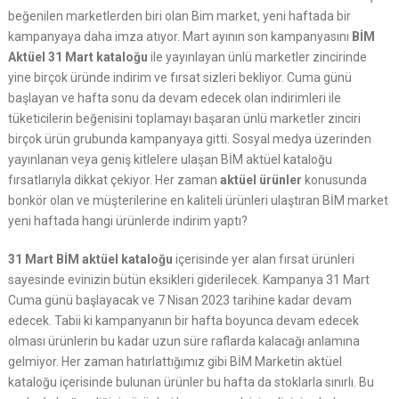
beğenilen marketlerden biri olan Bim market, yeni haftada bir
kampanyaya daha imza atıyor. Mart ayının son kampanyasını
BİM
Aktüel 31 Mart kataloğu
ile yayınlayan ünlü marketler zincirinde
yine birçok üründe indirim ve fırsat sizleri bekliyor. Cuma günü
başlayan ve hafta sonu da devam edecek olan indirimleri ile
tüketicilerin beğenisini toplamayı başaran ünlü marketler zinciri
birçok ürün grubunda kampanyaya gitti. Sosyal medya üzerinden
yayınlanan veya geniş kitlelere ulaşan BİM aktüel kataloğu
fırsatlarıyla dikkat çekiyor. Her zaman
aktüel ürünler
konusunda
bonkör olan ve müşterilerine en kaliteli ürünleri ulaştıran BİM market
yeni haftada hangi ürünlerde indirim yaptı?
31 Mart BİM aktüel kataloğu
içerisinde yer alan fırsat ürünleri
sayesinde evinizin bütün eksikleri giderilecek. Kampanya 31 Mart
Cuma günü başlayacak ve 7 Nisan 2023 tarihine kadar devam
edecek. Tabii ki kampanyanın bir hafta boyunca devam edecek
olması ürünlerin bu kadar uzun süre raflarda kalacağı anlamına
gelmiyor. Her zaman hatırlattığımız gibi BİM Marketin aktüel
kataloğu içerisinde bulunan ürünler bu hafta da stoklarla sınırlı. Bu