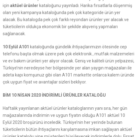
için
aktüel ürünler
kataloğunu yayınladı. Harika fırsatlarla döşenmiş
olan yeni kampanya kataloğunda pek çok kategoride ürün yer
alacak. Bu katalogda pek çok farklı reyondan ürünler yer alacak ve
tüketicilerin oldukça ekonomik bir şekilde alışveriş yapmaları
sağlanacak.
10 Eylül A101
kataloğunda gündelik ihtiyaçlarımızın ötesinde cep
telefonu başta olmak üzere pek çok elektronik , mutfak malzemeleri
ve ev bakım ürünleri yer alıyor olacak. Geniş ve kaliteli ürün yelpazesi,
Türkiye’nin neredeyse her bölgesinde yer alan yaygın mağazaları ile
adeta kapı komşunuz gibi olan A101 markette onlarca kalem üründe
çok uygun fiyat ve avantajlar sizleri bekliyor.
BİM 10 NİSAN 2020 İNDİRİMLİ ÜRÜNLER KATALOĞU
Haftalık yayınlanan aktüel ürünler kataloglarının yanı sıra, her gün
mağazalarında indirimin ve uygun fiyatın olduğu A101 aktüel 10
Eylül 2020 broşürünü inceledik. Türkiye’nin her yerinde bulunan
tüketicilerin bütün ihtiyaçlarını karşılamasına imkan sağlayan aktüel
ürünler kataloğu yine müşterileri büyüleyecek indirimlerle dolu. Fırsat