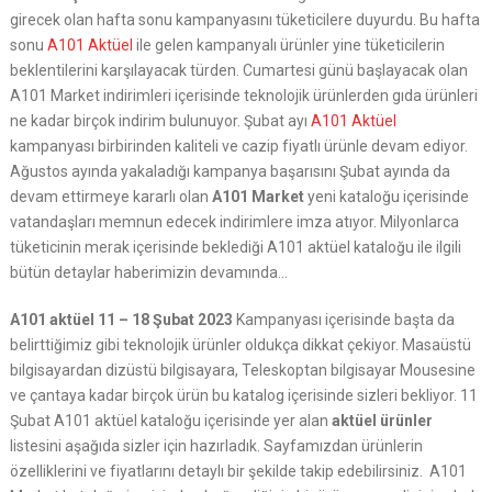
girecek olan hafta sonu kampanyasını tüketicilere duyurdu. Bu hafta
sonu
A101 Aktüel
ile gelen kampanyalı ürünler yine tüketicilerin
beklentilerini karşılayacak türden. Cumartesi günü başlayacak olan
A101 Market indirimleri içerisinde teknolojik ürünlerden gıda ürünleri
ne kadar birçok indirim bulunuyor. Şubat ayı
A101 Aktüel
kampanyası birbirinden kaliteli ve cazip fiyatlı ürünle devam ediyor.
Ağustos ayında yakaladığı kampanya başarısını Şubat ayında da
devam ettirmeye kararlı olan
A101 Market
yeni kataloğu içerisinde
vatandaşları memnun edecek indirimlere imza atıyor. Milyonlarca
tüketicinin merak içerisinde beklediği A101 aktüel kataloğu ile ilgili
bütün detaylar haberimizin devamında…
A101 aktüel 11 – 18 Şubat 2023
Kampanyası içerisinde başta da
belirttiğimiz gibi teknolojik ürünler oldukça dikkat çekiyor. Masaüstü
bilgisayardan dizüstü bilgisayara, Teleskoptan bilgisayar Mousesine
ve çantaya kadar birçok ürün bu katalog içerisinde sizleri bekliyor. 11
Şubat A101 aktüel kataloğu içerisinde yer alan
aktüel ürünler
listesini aşağıda sizler için hazırladık. Sayfamızdan ürünlerin
özelliklerini ve fiyatlarını detaylı bir şekilde takip edebilirsiniz. A101