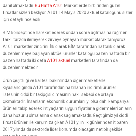
dahil olmaktadır.
Bu Hafta A101
Marketlerde birbirinden güzel
fırsatlar sizleri bekliyor. A101 14 Mayıs 2020 aktüel kataloğunu sizler
için detaylı inceledik.
BİM konseptinde hareket ederek ondan sonra açılmasına rağmen
farklı tarzda ilerleyerek zirveye oynayan market olarak tanıyoruz
A101 marketler zincirini. İlk olarak BİM tarafından haftalık olarak
düzenlenmeye başlayan aktüel ürünler kataloğu bazen haftada bir
bazen haftada iki defa
A101 aktüel
marketleri tarafından da
düzenlenmektedir.
Ürün çeşitliliği ve kalitesi bakımından diğer marketlerle
kıyaslandığında A101 tarafından hazırlanan indirimli ürünler
listesinin ciddi bir takipçisi olmasının haklı sebebi de ortaya
çıkmaktadır. İnsanların ekonomik durumları iyi olsa dahi kampanyalı
ürünleri takip ederek ihtiyaçlarını uygun fiyatlarla gidermeleri onların
daha huzurlu olmalarına olanak sağlamaktadır. Geçtiğimiz yıl ciddi
fırsat ürünleri ile karşımıza çıkan A101 yılın ilk günlerinden itibaren
2017 yılında da sektörde lider konumda olacağını net bir şekilde