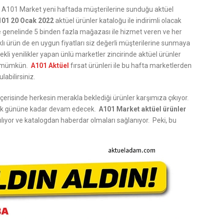
lan A101 Market yeni haftada müşterilerine sunduğu aktüel
101 20 Ocak 2022
aktüel ürünler kataloğu ile indirimli olacak
ye genelinde 5 binden fazla mağazası ile hizmet veren ve her
ı ürün de en uygun fiyatları siz değerli müşterilerine sunmaya
i yenilikler yapan ünlü marketler zincirinde aktüel ürünler
ak mümkün.
A101 Aktüel
fırsat ürünleri ile bu hafta marketlerden
abilirsiniz.
içerisinde herkesin merakla beklediği ürünler karşımıza çıkıyor.
cak gününe kadar devam edecek.
A101 Market aktüel ürünler
ılıyor ve katalogdan haberdar olmaları sağlanıyor. Peki, bu