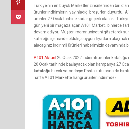
Türkiye’nin en büyük Marketler zincirlerinden biri o
ürünler indirimlerini yayınladığı broşürleri duyurdu.
A
ürünler 27 Ocak tarihine kadar geçerli olacak. Türki
gün yeni bir mağaza açan A101 Market, binlerce farkl
devam ediyor. Müşteri memnuniyetini gözeterek sürekl
kataloğu içerisinde oldukça uygun fiyatlara ulaşm
alacağınız indirimli ürünleri haberimizin devamında bul
A101 Aktüel
20 Ocak 2022 indirimli ürünler kataloğu 
20 Ocak tarihinde başlayacak olan kampanya 27 O
kataloğu
birçok vatandaşın Posta kutularına da bırak
hafta A101 Markette hangi ürünler indirimde?