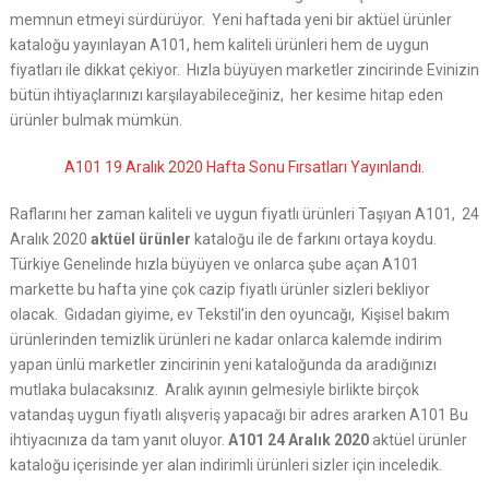
memnun etmeyi sürdürüyor. Yeni haftada yeni bir aktüel ürünler
kataloğu yayınlayan A101, hem kaliteli ürünleri hem de uygun
fiyatları ile dikkat çekiyor. Hızla büyüyen marketler zincirinde Evinizin
bütün ihtiyaçlarınızı karşılayabileceğiniz, her kesime hitap eden
ürünler bulmak mümkün.
A101 19 Aralık 2020 Hafta Sonu Fırsatları Yayınlandı.
Raflarını her zaman kaliteli ve uygun fiyatlı ürünleri Taşıyan A101, 24
Aralık 2020
aktüel ürünler
kataloğu ile de farkını ortaya koydu.
Türkiye Genelinde hızla büyüyen ve onlarca şube açan A101
markette bu hafta yine çok cazip fiyatlı ürünler sizleri bekliyor
olacak. Gıdadan giyime, ev Tekstil’in den oyuncağı, Kişisel bakım
ürünlerinden temizlik ürünleri ne kadar onlarca kalemde indirim
yapan ünlü marketler zincirinin yeni kataloğunda da aradığınızı
mutlaka bulacaksınız. Aralık ayının gelmesiyle birlikte birçok
vatandaş uygun fiyatlı alışveriş yapacağı bir adres ararken A101 Bu
ihtiyacınıza da tam yanıt oluyor.
A101 24 Aralık 2020
aktüel ürünler
kataloğu içerisinde yer alan indirimli ürünleri sizler için inceledik.