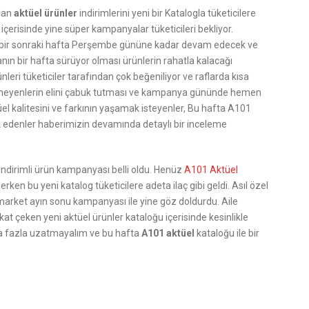
lan
aktüel ürünler
indirimlerini yeni bir Katalogla tüketicilere
içerisinde yine süper kampanyalar tüketicileri bekliyor.
ir sonraki hafta Perşembe gününe kadar devam edecek ve
nın bir hafta sürüyor olması ürünlerin rahatla kalacağı
eri tüketiciler tarafından çok beğeniliyor ve raflarda kısa
temeyenlerin elini çabuk tutması ve kampanya gününde hemen
l kalitesini ve farkının yaşamak isteyenler, Bu hafta A101
k edenler haberimizin devamında detaylı bir inceleme
 indirimli ürün kampanyası belli oldu. Henüz
A101 Aktüel
en bu yeni katalog tüketicilere adeta ilaç gibi geldi. Asıl özel
ket ayın sonu kampanyası ile yine göz doldurdu. Aile
kat çeken yeni aktüel ürünler kataloğu içerisinde kesinlikle
aha fazla uzatmayalım ve bu hafta
A101 aktüel
kataloğu ile bir