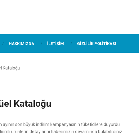
HAKKIMIZDA
İLETIŞIM
GIZLILIK POLITIKASI
l Kataloğu
üel Kataloğu
n ayının son büyük indirim kampanyasının tüketicilere duyurdu.
rimli ürünlerin detaylarını haberimizin devamında bulabilirsiniz.