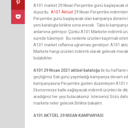
A101 market 29 Nisan Perşembe günü başlayacak o
duyurdu.
A101 Aktüel
29 Nisan Perşembe indirimleri 
Perşembe günü başlayacak olan kampanya dönemi b
yeni katalogla birlikte sona erecek. Tabii ki kampanya
anlamına gelmiyor. Çünkü A101 Marketin indirimli ürünl
sürede tükeniyor. Bu nedenle ürünleri kaçırmak is
A101 market raflarına uğraması gerekiyor. A101 aktüe
Markete hangi ürünleri indirimli olarak gelecek mera
bulabilirler.
A101 29 Nisan 2021 aktüel kataloğu
ile bu haftanın
geçtiğimiz Salı günü yayınladığı kampanya devam ederk
kampanyasına Perşembe günleri düzenleyen A101 mar
Ekonominize katkı sağlayacak indirimli ürünleri ile dik
aradığınız her şeyi bulacaksınız. İsterseniz Sözü d
markete neler gelecek Birlikte bakalım.
A101 AKTÜEL 29 NISAN KAMPANYASI