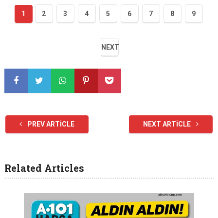
1
2
3
4
5
6
7
8
9
NEXT
PREV ARTICLE
NEXT ARTICLE
Related Articles