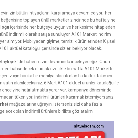
 evinizin bütün ihtiyaçlarını karşılamaya devam ediyor. her
rin beğenisine toplayan ünlü marketler zincirinde bu hafta yine
aloğu
içerisinde her bütçeye uygun ve her kesime hitap eden
5 günü indirimli olarak satışa sunuluyor. A101 Market indirim
 yer almıyor. Mobilyadan giyime, temizlik ürünlerinden Kişisel
101 aktüel kataloğu içerisinde sizleri bekliyor olacak.
detaylı şekilde haberimizin devamında inceleyeceğiz. Onun
erden bahsedecek olursak özellikle bu hafta A101 Markette
çeniz için harika bir mobilya olacak olan bu koltuk takımını
 satın alabileceksiniz. 6 Mart A101 aktüel ürünler kataloğu ile
en önce yine hatırlatmakta yarar var. kampanya döneminde
almadan tükeniyor. İndirimli ürünleri kaçırmak istemiyorsanız
rket
mağazalarına uğrayın. isterseniz sizi daha fazla
ecek olan indirimli ürünlere birlikte göz atalım.