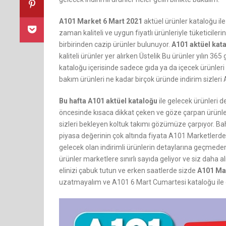
A101 Market 6 Mart 2021
aktüel ürünler kataloğu ile
zaman kaliteli ve uygun fiyatlı ürünleriyle tüketicile
birbirinden cazip ürünler bulunuyor.
A101 aktüel kat
kaliteli ürünler yer alırken Üstelik Bu ürünler yılın 36
kataloğu içerisinde sadece gıda ya da içecek ürünleri
bakım ürünleri ne kadar birçok üründe indirim sizleri A
Bu hafta A101 aktüel kataloğu
ile gelecek ürünleri 
öncesinde kısaca dikkat çeken ve göze çarpan ürünl
sizleri bekleyen koltuk takımı gözümüze çarpıyor. Bah
piyasa değerinin çok altında fiyata A101 Marketlerden
gelecek olan indirimli ürünlerin detaylarına geçmed
ürünler marketlere sınırlı sayıda geliyor ve siz daha 
elinizi çabuk tutun ve erken saatlerde sizde
A101 Ma
uzatmayalım ve A101 6 Mart Cumartesi kataloğu ile gel