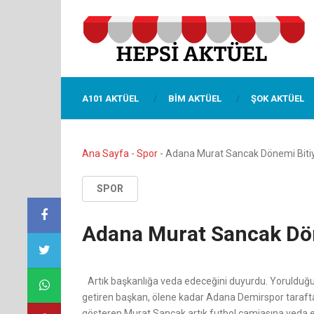
A101 AKTÜEL
BIM AKTÜEL
ŞOK AKTÜEL
Ana Sayfa
-
Spor
-
Adana Murat Sancak Dönemi Bitiy
SPOR
Adana Murat Sancak Dön
Artık başkanlığa veda edeceğini duyurdu. Yorulduğu
getiren başkan, ölene kadar Adana Demirspor taraftarı
gösteren Murat Sancak artık futbol camiasına veda 