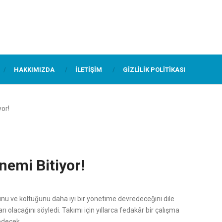
HAKKIMIZDA
İLETIŞIM
GIZLILIK POLITIKASI
or!
emi Bitiyor!
nu ve koltuğunu daha iyi bir yönetime devredeceğini dile
 olacağını söyledi. Takımı için yıllarca fedakâr bir çalışma
edecek.