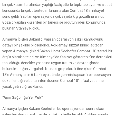
bir çok kesim tarafından yaptığı faaliyetlerle tepki toplayan ve şiddet
konusunda birçok otoriteden kınama alan Combat 18’in nihayet
sonu geldi. Yapılan operasyonda çok sayıda kişi gözaltına alındı.
Gözaltı yapılan kişilerden bir tanesi ise örgütün lideri konumunda
bulunan Stanley R oldu.
Almanya İçişleri Bakanlığı yapılan operasyonla ilgili kamuoyunu
detaylı bir şekilde bilgilendirdi. Açıklamayı bizzat birinci ağızdan
yapan Almanya İçişleri Bakanı Horst Seehofer Combat 18’i zararlı bir
örgüt olarak niteledi ve Almanya’da faaliyet gösteren tüm dernekleri
tabi olduğu denekler yasasına uygun tutum ve davranışlarda
bulunulmadığını vurguladı. Neınazi grup olarak öne çıkan Combat
18’e Almanya’nın 6 farklı eyaletinde genmiş kapsamlı bir operasyon
düzenlendiği ve bu tarihten itibaren Combat 18’in faaliyetlerine
yasak getirildiği açıklandı.
“Aşırı Sağcılığa Yer Yok”
Almanya İçişleri Bakanı Seehofer, bu operasyondan sonra olası
eylemleri durdurmak için de bir takım tedbirler aldı. Açıklamasında