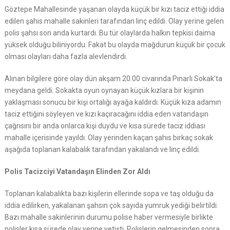
Göztepe Mahallesinde yaşanan olayda küçük bir kızı taciz ettiği iddia
edilen şahıs mahalle sakinleri tarafından linç edildi. Olay yerine gelen
polis şahsı son anda kurtardı. Bu tür olaylarda halkın tepkisi daima
yüksek olduğu biliniyordu. Fakat bu olayda mağdurun küçük bir çocuk
olması olayları daha fazla alevlendirdi.
Alınan bilgilere göre olay dün akşam 20.00 civarında Pınarlı Sokak’ta
meydana geldi. Sokakta oyun oynayan küçük kızlara bir kişinin
yaklaşması sonucu bir kişi ortalığı ayağa kaldırdı. Küçük kıza adamın
taciz ettiğini söyleyen ve kızı kaçıracağını iddia eden vatandaşın
çağrısını bir anda onlarca kişi duydu ve kısa sürede taciz iddiası
mahalle içerisinde yayıldı. Olay yerinden kaçan şahıs birkaç sokak
aşağıda toplanan kalabalık tarafından yakalandı ve linç edildi.
Polis Tacizciyi Vatandaşın Elinden Zor Aldı
Toplanan kalabalıkta bazı kişilerin ellerinde sopa ve taş olduğu da
iddia edilirken, yakalanan şahsın çok sayıda yumruk yediği belirtildi.
Bazı mahalle sakinlerinin durumu polise haber vermesiyle birlikte
polisler kısa sürede olay yerine yetişti. Polislerin gelmesinden sonra