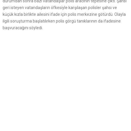
durumdan sonra bazı vatandaşlar polis aracının tepesine çıktı. Şahsı
geri isteyen vatandaşların öfkesiyle karşılaşan polisler şahsı ve
küçük kızla birlikte ailesini ifade için polis merkezine götürdü. Olayla
ilgili soruşturma başlatılırken polis görgü tanıklarının da ifadesine
başvuracağını söyledi.