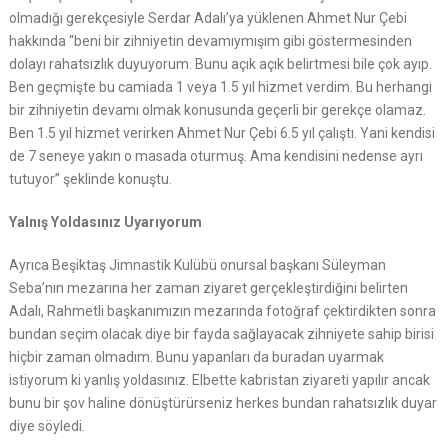
olmadığı gerekçesiyle Serdar Adalı’ya yüklenen Ahmet Nur Çebi
hakkında “beni bir zihniyetin devamıymışım gibi göstermesinden
dolayı rahatsızlık duyuyorum. Bunu açık açık belirtmesi bile çok ayıp.
Ben geçmişte bu camiada 1 veya 1.5 yıl hizmet verdim. Bu herhangi
bir zihniyetin devamı olmak konusunda geçerli bir gerekçe olamaz.
Ben 1.5 yıl hizmet verirken Ahmet Nur Çebi 6.5 yıl çalıştı. Yani kendisi
de 7 seneye yakın o masada oturmuş. Ama kendisini nedense ayrı
tutuyor” şeklinde konuştu.
Yalnış Yoldasınız Uyarıyorum
Ayrıca Beşiktaş Jimnastik Kulübü onursal başkanı Süleyman
Seba’nın mezarına her zaman ziyaret gerçekleştirdiğini belirten
Adalı, Rahmetli başkanımızın mezarında fotoğraf çektirdikten sonra
bundan seçim olacak diye bir fayda sağlayacak zihniyete sahip birisi
hiçbir zaman olmadım. Bunu yapanları da buradan uyarmak
istiyorum ki yanlış yoldasınız. Elbette kabristan ziyareti yapılır ancak
bunu bir şov haline dönüştürürseniz herkes bundan rahatsızlık duyar
diye söyledi.