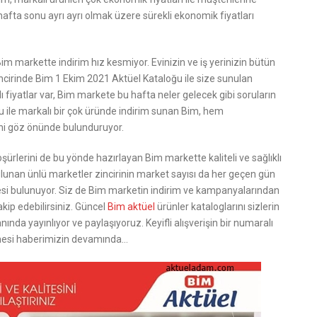
afta sonu ayrı ayrı olmak üzere sürekli ekonomik fiyatları
m markette indirim hız kesmiyor. Evinizin ve iş yerinizin bütün
incirinde Bim 1 Ekim 2021 Aktüel Kataloğu ile size sunulan
lı fiyatlar var, Bim markete bu hafta neler gelecek gibi soruların
loğu ile markalı bir çok üründe indirim sunan Bim, hem
ni göz önünde bulunduruyor.
ürlerini de bu yönde hazırlayan Bim markette kaliteli ve sağlıklı
bulunan ünlü marketler zincirinin market sayısı da her geçen gün
si bulunuyor. Siz de Bim marketin indirim ve kampanyalarından
kip edebilirsiniz. Güncel
Bim aktüel
ürünler kataloglarını sizlerin
da yayınlıyor ve paylaşıyoruz. Keyifli alışverişin bir numaralı
emesi haberimizin devamında…