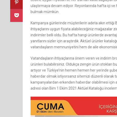
ulaştırmaya devam ediyor. Reyonlarında hafta içi ve h
bulmak mümkün.
Kampanya günlerinde müşterilerin adeta akın ettiği Bi
ihtiyaçlarını uygun fiyata alabileceğiniz mağazalar z
indirimler belli oldu. Bu hafta hangi ürünlerde avantaj
yanıtlarını sizler için araştırdık. Aktüel ürünler kata
vatandaşların memnuniyetini hem de aile ekonomisi
Vatandaşların ihtiyaçlarına önem veren ve indirim broş
ürünleri bulabilirsiniz. Oldukça zengin ürün stokları 
artıyor ve Türkiye’nin hemen hemen her yerinde şube
haberdar olmak istiyorsanız sitemizi düzenli olarak ta
kampanyalardan erkenden haberdar olabilmesi için anın
adresi olan Bim 1 Ekim 2021 Aktüel Kataloğu incel