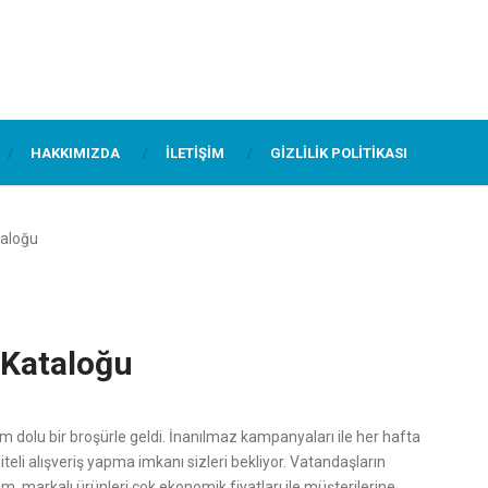
HAKKIMIZDA
İLETIŞIM
GIZLILIK POLITIKASI
taloğu
 Kataloğu
m dolu bir broşürle geldi. İnanılmaz kampanyaları ile her hafta
li alışveriş yapma imkanı sizleri bekliyor. Vatandaşların
m, markalı ürünleri çok ekonomik fiyatları ile müşterilerine