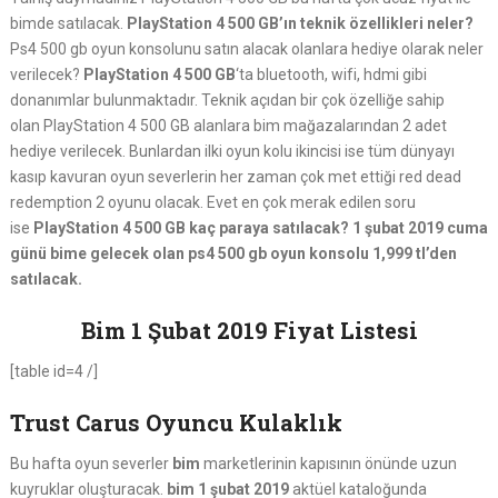
bimde satılacak.
PlayStation 4 500 GB’ın teknik özellikleri neler?
Ps4 500 gb oyun konsolunu satın alacak olanlara hediye olarak neler
verilecek?
PlayStation 4 500 GB
‘ta bluetooth, wifi, hdmi gibi
donanımlar bulunmaktadır. Teknik açıdan bir çok özelliğe sahip
olan PlayStation 4 500 GB alanlara bim mağazalarından 2 adet
hediye verilecek. Bunlardan ilki oyun kolu ikincisi ise tüm dünyayı
kasıp kavuran oyun severlerin her zaman çok met ettiği red dead
redemption 2 oyunu olacak. Evet en çok merak edilen soru
ise
PlayStation 4 500 GB kaç paraya satılacak?
1 şubat 2019 cuma
günü bime gelecek olan ps4 500 gb oyun konsolu 1,999 tl’den
satılacak.
Bim 1 Şubat 2019 Fiyat Listesi
[table id=4 /]
Trust Carus Oyuncu Kulaklık
Bu hafta oyun severler
bim
marketlerinin kapısının önünde uzun
kuyruklar oluşturacak.
bim 1 şubat 2019
aktüel kataloğunda