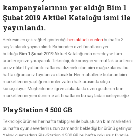
kampanyalarının yer aldığı Bim 1
Şubat 2019 Aktüel Kataloğu ismi ile
yayınlandı.
Herkesin en çok rağbet gösterdiği
bim aktüel ürünleri
bu hafta 3
sayfa olarak yayına alındı. Birbirinden özel fırsatların yer
bulduğu
Bim 1 Şubat 2019
Aktüel Kataloğunda neredeyse tüm
ürünler işinize yarayacak. Teknoloji, dekorasyon ve mutfak ürünlerini
ucuz etiket fiyatları ile raflarına dizecek olan
bim
mağazalarına bu
hafta uğrarsanız faydanıza olacaktır. Her mahallede bulunan
bim
marketlerinin yaptığı indirimler zaten halk arasında sıkça
konuşuluyor. Müşterilerine ilgi ve alakada da özen gösteren
bim
marketlerinin yeni döneme ait fırsatlarını bu sayfada inceleyeceğiz.
PlayStation 4 500 GB
Teknolojik ürünleri her hafta takipçileri ile buluşturan
bim
marketleri
bu hafta oyun severlerin uzun zamandır beklediği bir ürünü getiriyor.
Yalnış duymadınız PlayStation 4 500 GB bu hafta çok ucuz fiyat ile