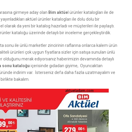
i arasına girmeye aday olan
Bim aktüe
l ürünler katalogları ile de
yınladıkları aktüel ürünler katalogları ile dolu dolu bir
 olarak da yeni bir katalog hazırladı ve müşterileri ile paylaştı.
ürünler kataloğu üzerinde detaylı bir inceleme gerçekleştirdik.
ta sonu ile ünlü marketler zincirinin raflarına onlarca kalem ürün
iteli ürünleri çok uygun fiyatlara sizler için satışa sunulan ünlü
neler olduğunu merak ediyorsanız haberimizin devamında detaylı
ta sonu kataloğu
içerisinde gıdadan giyime, Oyuncaktan
üründe indirim var. İsterseniz defa daha fazla uzatmayalım ve
birlikte bakalım.