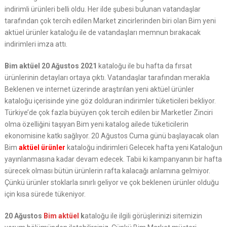
indirimli ürünleri belli oldu. Her ilde şubesi bulunan vatandaşlar
tarafından çok tercih edilen Market zincirlerinden biri olan Bim yeni
aktüel ürünler kataloğu ile de vatandaşları memnun bırakacak
indirimleri imza attı.
Bim aktüel 20 Ağustos 2021
kataloğu ile bu hafta da fırsat
ürünlerinin detayları ortaya çıktı. Vatandaşlar tarafından merakla
Beklenen ve internet üzerinde araştırılan yeni aktüel ürünler
kataloğu içerisinde yine göz dolduran indirimler tüketicileri bekliyor.
Türkiye’de çok fazla büyüyen çok tercih edilen bir Marketler Zinciri
olma özelliğini taşıyan Bim yeni katalog ailede tüketicilerin
ekonomisine katkı sağlıyor. 20 Ağustos Cuma günü başlayacak olan
Bim
aktüel ürünler
kataloğu indirimleri Gelecek hafta yeni Kataloğun
yayınlanmasına kadar devam edecek. Tabii ki kampanyanın bir hafta
sürecek olması bütün ürünlerin rafta kalacağı anlamına gelmiyor.
Çünkü ürünler stoklarla sınırlı geliyor ve çok beklenen ürünler olduğu
için kısa sürede tükeniyor.
20 Ağustos
Bim aktüel
k
ataloğu ile ilgili görüşlerinizi sitemizin