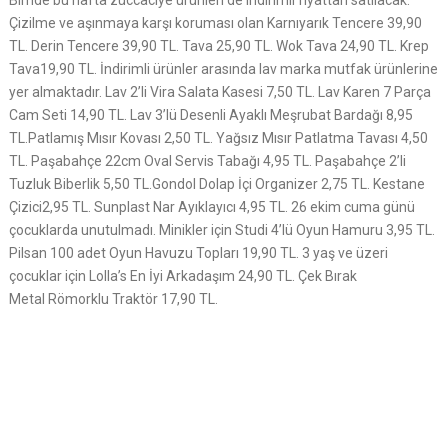
Bimde bu hafta züccaciye ürünleri de indirimli fiyattan satılacak.
Çizilme ve aşınmaya karşı koruması olan Karnıyarık Tencere 39,90
TL. Derin Tencere 39,90 TL. Tava 25,90 TL. Wok Tava 24,90 TL. Krep
Tava19,90 TL. İndirimli ürünler arasında lav marka mutfak ürünlerine
yer almaktadır. Lav 2’li Vira Salata Kasesi 7,50 TL. Lav Karen 7 Parça
Cam Seti 14,90 TL. Lav 3’lü Desenli Ayaklı Meşrubat Bardağı 8,95
TL.Patlamış Mısır Kovası 2,50 TL. Yağsız Mısır Patlatma Tavası 4,50
TL. Paşabahçe 22cm Oval Servis Tabağı 4,95 TL. Paşabahçe 2’li
Tuzluk Biberlik 5,50 TL.Gondol Dolap İçi Organizer 2,75 TL. Kestane
Çizici2,95 TL. Sunplast Nar Ayıklayıcı 4,95 TL. 26 ekim cuma günü
çocuklarda unutulmadı. Minikler için Studi 4’lü Oyun Hamuru 3,95 TL.
Pilsan 100 adet Oyun Havuzu Topları 19,90 TL. 3 yaş ve üzeri
çocuklar için Lolla’s En İyi Arkadaşım 24,90 TL. Çek Bırak
Metal Römorklu Traktör 17,90 TL.