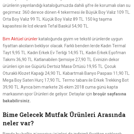
ürünlerin yayınlandığı kataloğumuzda dahili şifre ile korumalı olan su
geçirmez. 360 derece dönen 4 tekermesi ile Büyük Boy Valiz 109 TL.
Orta Boy Valiz 99 TL. Küçük Boy Valiz 89 TL. 150 kg taşıma
kapasitesi ile lcd ekranlı Tefal Baskül 54,90 TL.
Bim Aktüel ürünler
kataloğunda giyim ve tekstil ürünlerde uygun
fiyattan alıcıların bekliyor olacak. Farklı benden lerde Kadın Termal
Tayt 9,95 TL. Kadın Erkek Ev Terliği 14,95 TL. Kadın Erkek Eşofman
Takımı 36,90 TL. Katlanabilen Şemsiye 27,90 TL. Evinizin dekor
ürünleri için ise Güpürlü Dertsiz Masa Örtüsü 19,95 TL. Çocuk
Oturaklı Klozet Kapağı 24,90 TL. Kabartmalı Banyo Paspası 11,90 TL.
Mega Boy Saten Hurç 17,90 TL. Termo tabanı ile Erkek Trekking Bot
39,90 TL. Ayrıca bim markete 26 ekim 2018 cuma günü kapta
markasının spor Ürünleri de geliyor. Detaylar için
broşür sayfasına
bakabilirsiniz.
Bime Gelecek Mutfak Ürünleri Arasında
neler var?