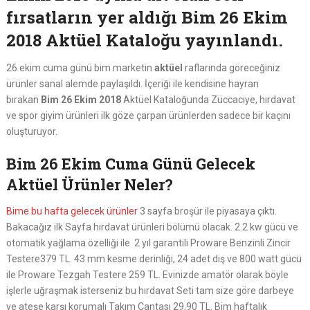
fırsatların yer aldığı Bim 26 Ekim
2018 Aktüel Kataloğu yayınlandı.
26 ekim cuma günü bim marketin
aktüel
raflarında göreceğiniz
ürünler sanal alemde paylaşıldı. İçeriği ile kendisine hayran
bırakan
Bim 26 Ekim 2018
Aktüel Kataloğunda Züccaciye, hırdavat
ve spor giyim ürünleri ilk göze çarpan ürünlerden sadece bir kaçını
oluşturuyor.
Bim 26 Ekim Cuma Günü Gelecek
Aktüel Ürünler Neler?
Bime bu hafta gelecek ürünler
3 sayfa broşür ile piyasaya çıktı.
Bakacağız ilk Sayfa hırdavat ürünleri bölümü olacak. 2.2 kw gücü ve
otomatik yağlama özelliği ile 2 yıl garantili Proware Benzinli Zincir
Testere379 TL. 43 mm kesme derinliği, 24 adet diş ve 800 watt gücü
ile Proware Tezgah Testere 259 TL. Evinizde amatör olarak böyle
işlerle uğraşmak isterseniz bu hırdavat Seti tam size göre darbeye
ve ateşe karşı korumalı Takım Çantası 29,90 TL. Bim haftalık