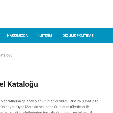
HAKKIMIZDA
İLETIŞIM
GIZLILIK POLITIKASI
Kataloğu
el Kataloğu
rket raflarına gelecek olan ürünleri duyurdu. Bim 26 Şubat 2021
ünler yer alıyor. Merakla beklenen ürünlerini tüketiciler ile
, elektrikli ev aletlerinden temizlik ürünlerine ve teknolojik