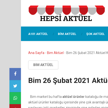
A101 AKTÜEL
BIM AKTÜEL
ŞOK AKTÜEL
Ana Sayfa
-
Bim Aktüel
-
Bim 26 Şubat 2021 Aktüel 
BIM AKTÜEL
Bim 26 Şubat 2021 Aktü
Bim market bu hafta
aktüel ürünler
kataloğu ile ma
aktüel ürünler kataloğu içerisinde yine çok avantajlı ür
paylaşan ünlü marketler zincirinde yine gıdadan giyime