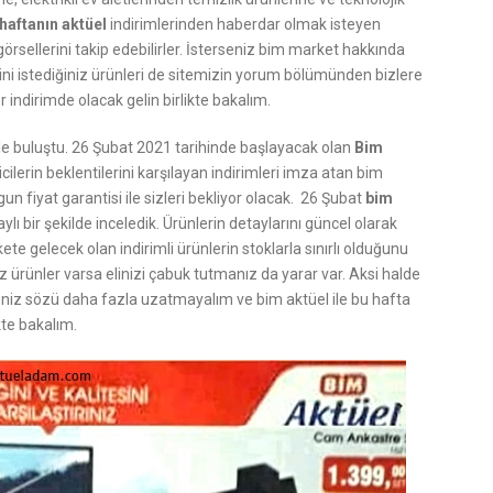
haftanın aktüel
indirimlerinden haberdar olmak isteyen
görsellerini takip edebilirler. İsterseniz bim market hakkında
ni istediğiniz ürünleri de sitemizin yorum bölümünden bizlere
 indirimde olacak gelin birlikte bakalım.
erle buluştu. 26 Şubat 2021 tarihinde başlayacak olan
Bim
icilerin beklentilerini karşılayan indirimleri imza atan bim
un fiyat garantisi ile sizleri bekliyor olacak. 26 Şubat
bim
taylı bir şekilde inceledik. Ürünlerin detaylarını güncel olarak
e gelecek olan indirimli ürünlerin stoklarla sınırlı olduğunu
ünler varsa elinizi çabuk tutmanız da yarar var. Aksi halde
rseniz sözü daha fazla uzatmayalım ve bim aktüel ile bu hafta
kte bakalım.