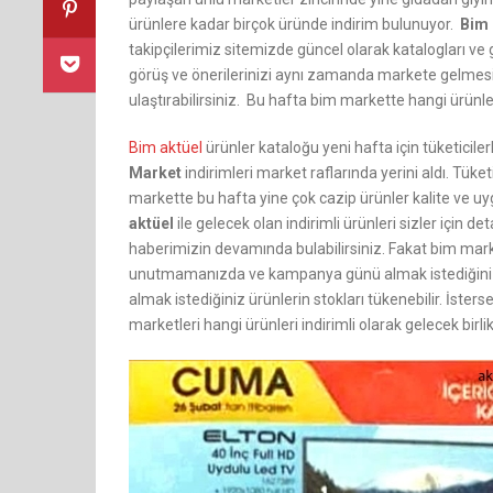
ürünlere kadar birçok üründe indirim bulunuyor.
Bim 
takipçilerimiz sitemizde güncel olarak katalogları ve 
görüş ve önerilerinizi aynı zamanda markete gelmesi
ulaştırabilirsiniz. Bu hafta bim markette hangi ürünler
Bim aktüel
ürünler kataloğu yeni hafta için tüketicil
Market
indirimleri market raflarında yerini aldı. Tüket
markette bu hafta yine çok cazip ürünler kalite ve uyg
aktüel
ile gelecek olan indirimli ürünleri sizler için de
haberimizin devamında bulabilirsiniz. Fakat bim market
unutmamanızda ve kampanya günü almak istediğiniz ür
almak istediğiniz ürünlerin stokları tükenebilir. İste
marketleri hangi ürünleri indirimli olarak gelecek birli