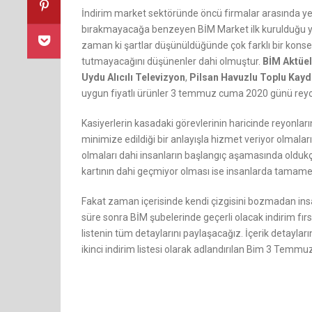
İndirim market sektöründe öncü firmalar arasında yer
bırakmayacağa benzeyen BİM Market ilk kurulduğu yıll
zaman ki şartlar düşünüldüğünde çok farklı bir kon
tutmayacağını düşünenler dahi olmuştur.
BİM Aktüe
Uydu Alıcılı Televizyon
,
Pilsan Havuzlu Toplu Kayd
uygun fiyatlı ürünler 3 temmuz cuma 2020 günü reyon
Kasiyerlerin kasadaki görevlerinin haricinde reyonlar
minimize edildiği bir anlayışla hizmet veriyor olmala
olmaları dahi insanların başlangıç aşamasında oldu
kartının dahi geçmiyor olması ise insanlarda tamamen h
Fakat zaman içerisinde kendi çizgisini bozmadan insan
süre sonra BİM şubelerinde geçerli olacak indirim fı
listenin tüm detaylarını paylaşacağız. İçerik detayla
ikinci indirim listesi olarak adlandırılan Bim 3 Temmu