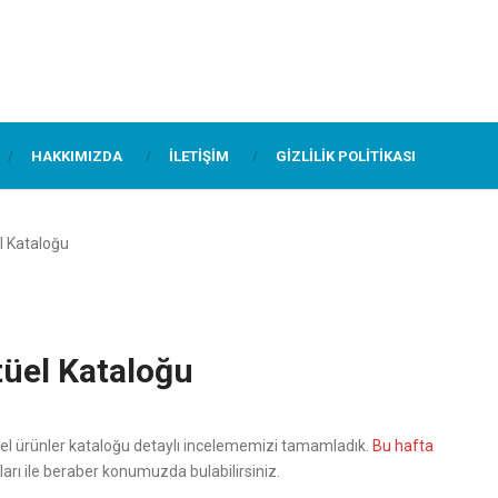
HAKKIMIZDA
İLETIŞIM
GIZLILIK POLITIKASI
 Kataloğu
üel Kataloğu
l ürünler kataloğu detaylı incelememizi tamamladık.
Bu hafta
ları ile beraber konumuzda bulabilirsiniz.