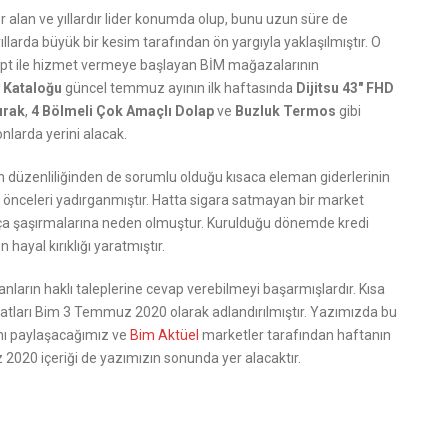
 alan ve yıllardır lider konumda olup, bunu uzun süre de
arda büyük bir kesim tarafından ön yargıyla yaklaşılmıştır. O
sept ile hizmet vermeye başlayan BİM mağazalarının
l Kataloğu
güncel temmuz ayının ilk haftasında
Dijitsu 43″ FHD
ırak
,
4 Bölmeli Çok Amaçlı Dolap
ve
Buzluk Termos
gibi
larda yerini alacak.
ın düzenliliğinden de sorumlu olduğu kısaca eleman giderlerinin
rı önceleri yadırganmıştır. Hatta sigara satmayan bir market
kça şaşırmalarına neden olmuştur. Kurulduğu dönemde kredi
ayal kırıklığı yaratmıştır.
ların haklı taleplerine cevap verebilmeyi başarmışlardır. Kısa
rsatları Bim 3 Temmuz 2020 olarak adlandırılmıştır. Yazımızda bu
rını paylaşacağımız ve
Bim Aktüel
marketler tarafından haftanın
z 2020 içeriği de yazımızın sonunda yer alacaktır.