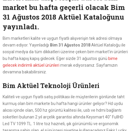
market bu hafta geçerli olacak Bim
31 Ağustos 2018 Aktüel Kataloğunu
yayınladı.
Bim marketleri kalite ve uygun fiyatlı alışverişin tek adresi olmaya
devam ediyor. Yayınladığı
Bim 31 Ağustos 2018
Aktüel Kataloğu ile
sosyal medya da tüm dikkatleri üzerine çeken bim market’in ürünleri
bu hafta kapış kapış gidecek. Eğer sizde 31 ağustos günü
bime
gelecek indirimli aktüel ürünleri
merak ediyorsanız. Sayfamızın
devamına bakabilirsiniz.
Bim Aktüel Teknoloji Ürünleri
Kaliteli ve uygun fiyatlı satış politikası ile müşterilerin gönlünde taht
kurmuş olan bim markete bu hafta hangi ürünler geliyor? Hd uydu
alıcısı içinde olan, 500 hz görüntü kalitesi ile, usb ve hdmi bağlantı
soketleri bulunan 2 yıl arçelik garantisi altında Keysmart 40″ FullHD
Led TV 1099 TL. 1 litre toz hazneli, şık görünümlü ve ergonomik
tasarıma sahip olan, el süpürgesi niyetine kullanacağınız Fakir Lucky