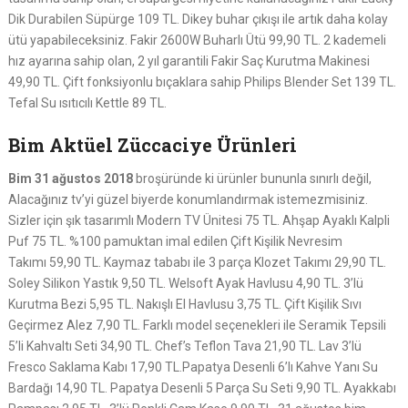
Dik Durabilen Süpürge 109 TL. Dikey buhar çıkışı ile artık daha kolay
ütü yapabileceksiniz. Fakir 2600W Buharlı Ütü 99,90 TL. 2 kademeli
hız ayarına sahip olan, 2 yıl garantili Fakir Saç Kurutma Makinesi
49,90 TL. Çift fonksiyonlu bıçaklara sahip Philips Blender Set 139 TL.
Tefal Su ısıtıcılı Kettle 89 TL.
Bim Aktüel Züccaciye Ürünleri
Bim 31 ağustos 2018
broşüründe ki ürünler bununla sınırlı değil,
Alacağınız tv’yi güzel biyerde konumlandırmak istemezmisiniz.
Sizler için şık tasarımlı Modern TV Ünitesi 75 TL. Ahşap Ayaklı Kalpli
Puf 75 TL. %100 pamuktan imal edilen Çift Kişilik Nevresim
Takımı 59,90 TL. Kaymaz tababı ile 3 parça Klozet Takımı 29,90 TL.
Soley Silikon Yastık 9,50 TL. Welsoft Ayak Havlusu 4,90 TL. 3’lü
Kurutma Bezi 5,95 TL. Nakışlı El Havlusu 3,75 TL. Çift Kişilik Sıvı
Geçirmez Alez 7,90 TL. Farklı model seçenekleri ile Seramik Tepsili
5’li Kahvaltı Seti 34,90 TL. Chef’s Teflon Tava 21,90 TL. Lav 3’lü
Fresco Saklama Kabı 17,90 TL.Papatya Desenli 6’lı Kahve Yanı Su
Bardağı 14,90 TL. Papatya Desenli 5 Parça Su Seti 9,90 TL. Ayakkabı