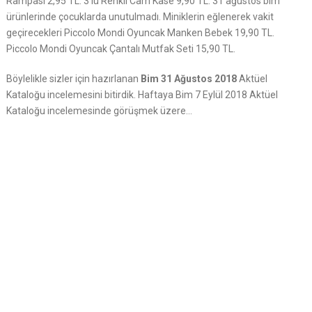
Rampası 2,95 TL. 3’lü Renkli Cam Kase 9,90 TL. 31 ağustos bim
ürünlerinde çocuklarda unutulmadı. Miniklerin eğlenerek vakit
geçirecekleri Piccolo Mondi Oyuncak Manken Bebek 19,90 TL.
Piccolo Mondi Oyuncak Çantalı Mutfak Seti 15,90 TL.
Böylelikle sizler için hazırlanan
Bim 31 Ağustos 2018
Aktüel
Kataloğu incelemesini bitirdik. Haftaya Bim 7 Eylül 2018 Aktüel
Kataloğu incelemesinde görüşmek üzere…