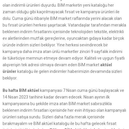
olan indirimli ürünleri duyurdu. BİM marketin yeni kataloğu her
zaman olduğu gibi kaçırılmayacak fırsat ve kampanya ürünleri ile
dolu. Cuma günü itibariyle BİM market raflarında yerini alacak olan
bu fırsat ürünleri herkesi şaşırtacak. Vatandaşlar tarafından merakla
beklenen indirim fırsatlarını içerisinde teknolojiden tekstile, elektrikli
ev aletlerinden mutfak gereçlerine, oyuncaktan gıdaya kadar birçok
üründe indirim sizleri bekliyor. Yine herkesi sevindirecek bir
kampanya daha imza atan ünlü marketler zinciri 9 sayfalık indirimi
ile tüketiciye memnun etmeye devam ediyor. Kaliteli ve uygun fiyatlı
alışverişin tek adresi olmaya devam eden BİM market
aktüel
ürünler
kataloğu ile gelen indirimler haberimizin devamında sizleri
bekliyor.
Bu hafta BİM aktüel
kampanyası 7 Nisan cuma günü başlayacak ve
14 Nisan 2023 tarihine kadar devam edecek. Nisan ayının ilk
kampanyasına bu şekilde imza atan BİM market sabırsızlıkla
beklenen indirim fırsatları içerisinde her evin ihtiyacı olan kampanyalı
ürünleri satışa sundu. Sizleri daha fazla merak içerisinde
bırakmayalım ve BİM aktüel kataloğu ile bu hafta gelecek fırsat