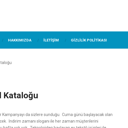
HAKKIMIZDA
İLETIŞIM
GIZLILIK POLITIKASI
ataloğu
l Kataloğu
 bir Kampanyayı da sizlere sunduğu. Cuma günü başlayacak olan
cek. İndirim zamanı sloganı ile her zaman müşterilerini
afta yok yok. Teknolojiden başlayan ev tekstil ürünleri ile