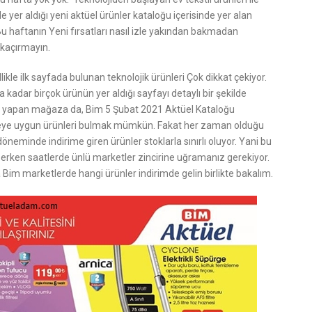
er aldığı yeni aktüel ürünler kataloğu içerisinde yer alan
 Bu haftanın Yeni fırsatları nasıl izle yakından bakmadan
 kaçırmayın.
ikle ilk sayfada bulunan teknolojik ürünleri Çok dikkat çekiyor.
kadar birçok ürünün yer aldığı sayfayı detaylı bir şekilde
ını yapan mağaza da, Bim 5 Şubat 2021 Aktüel Kataloğu
bütçeye uygun ürünleri bulmak mümkün. Fakat her zaman olduğu
neminde indirime giren ürünler stoklarla sınırlı oluyor. Yani bu
ve erken saatlerde ünlü marketler zincirine uğramanız gerekiyor.
im marketlerde hangi ürünler indirimde gelin birlikte bakalım.