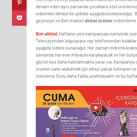
devam eden aynı zamanda çocuklara özel ürünlerinde y
indirimleri detaylı bir şekilde aşağıda inceleyeceğiz.
geçmeyin ve Bim market
aktüel ürünler
indirimlerini
Bim aktüel
, Haftanın yeni kampanyası içerisinde özell
Televizyondan bilgisayara cep telefonundan kulaklara 
aşağıda sizlere sunacağız. Her zaman indirimli kral
içerisinde her evin ihtiyacını karşılayacak ve her 
gibi bir kez daha hatırlatmakta yarar var, Kampanya dö
ürünleri satın alabilmek için elinizi çabuk tutmanın 
İsterseniz Sözü daha fazla uzatmayalım ve bu hafta B