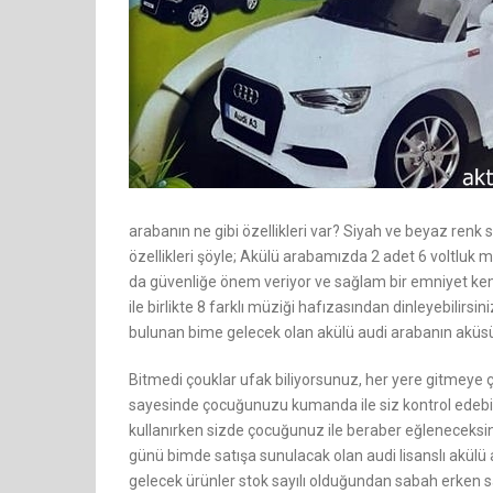
arabanın ne gibi özellikleri var? Siyah ve beyaz renk 
özellikleri şöyle; Akülü arabamızda 2 adet 6 voltluk
da güvenliğe önem veriyor ve sağlam bir emniyet keme
ile birlikte 8 farklı müziği hafızasından dinleyebilirsi
bulunan bime gelecek olan akülü audi arabanın aküsü i
Bitmedi çouklar ufak biliyorsunuz, her yere gitmeye
sayesinde çocuğunuzu kumanda ile siz kontrol edebile
kullanırken sizde çocuğunuz ile beraber eğleneceksin
günü bimde satışa sunulacak olan audi lisanslı akülü a
gelecek ürünler stok sayılı olduğundan sabah erken 