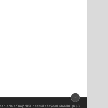
sanların en hayırlısı insanlara faydalı olandır. (h.ş.)