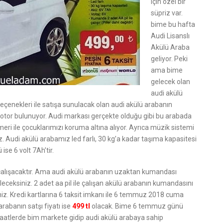
için özel bir
süpriz var.
bime bu hafta
Audi Lisanslı
Akülü Araba
geliyor. Peki
ama bime
gelecek olan
audi akülü
seçenekleri ile satışa sunulacak olan audi akülü arabanın
 motor bulunuyor. Audi markası gerçekte olduğu gibi bu arabada
ri ile çocuklarımızı koruma altına alıyor. Ayrıca müzik sistemi
niz. Audi akülü arabamız led farlı, 30 kg’a kadar taşıma kapasitesi
se 6 volt 7Ah’tir.
 çalışacaktır. Ama audi akülü arabanın uzaktan kumandası
ceksiniz. 2 adet aa pil ile çalışan akülü arabanın kumandasını
iz. Kredi kartlarına 6 taksit imkanı ile 6 temmuz 2018 cuma
rabanın satşı fiyatı ise
499 tl
olacak. Bime 6 temmuz günü
saatlerde bim markete gidip audi akülü arabaya sahip