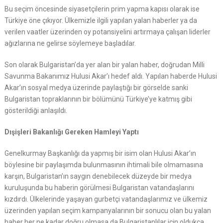
Bu seçim öncesinde siyasetçilerin prim yapma kapısı olarak ise
Türkiye öne çıkıyor. Ülkemizle ilgili yapılan yalan haberler ya da
verilen vaatler üzerinden oy potansiyelini artırmaya çalışan liderler
ağızlarına ne gelirse söylemeye başladılar.
Son olarak Bulgaristan’da yer alan bir yalan haber, doğrudan Milli
Savunma Bakanımız Hulusi Akar’ı hedef aldı. Yapılan haberde Hulusi
Akar’ın sosyal medya üzerinde paylaştığı bir görselde sanki
Bulgaristan topraklarının bir bölümünü Türkiye’ye katmış gibi
gösterildiği anlaşıldı.
Dışişleri Bakanlığı Gereken Hamleyi Yaptı
Genelkurmay Başkanlığı da yapmış bir isim olan Hulusi Akar’ın
böylesine bir paylaşımda bulunmasının ihtimali bile olmamasına
karşın, Bulgaristan’ın saygın denebilecek düzeyde bir medya
kuruluşunda bu haberin görülmesi Bulgaristan vatandaşlarını
kızdırdı. Ülkelerinde yaşayan gurbetçi vatandaşlarımız ve ülkemiz
üzerinden yapılan seçim kampanyalarının bir sonucu olan bu yalan
haber her ne kadar doğru olmasa da Bulgaristanlılar için oldukça