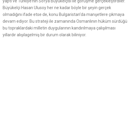
yaptı ve Türkiye’nin Sofya Büyükelçisi ile görüşme gerçekleştirdiler.
Büyükelçi Hasan Ulusoy her ne kadar böyle bir şeyin gerçek
olmadığını ifade etse de, konu Bulgaristan’da manşetlere çıkmaya
devam ediyor. Bu strateji ile zamanında Osmanlının hüküm sürdüğü
bu topraklardaki milletin duygularının kandırılmaya çalışılması
yıllardır alışılagelmiş bir durum olarak biliniyor.