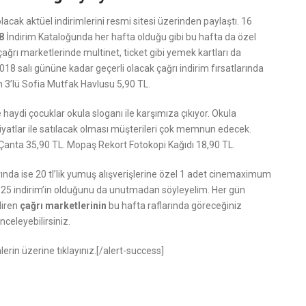
acak aktüel indirimlerini resmi sitesi üzerinden paylaştı. 16
8
İndirim Kataloğunda her hafta olduğu gibi bu hafta da özel
re çağrı marketlerinde multinet, ticket gibi yemek kartları da
2018 salı gününe kadar geçerli olacak çağrı indirim fırsatlarında
an 3’lü Sofia Mutfak Havlusu 5,90 TL.
 haydi çocuklar okula sloganı ile karşımıza çıkıyor. Okula
yatlar ile satılacak olması müşterileri çok memnun edecek.
 Çanta 35,90 TL. Mopaş Rekort Fotokopi Kağıdı 18,90 TL.
tlarında ise 20 tl’lik yumuş alışverişlerine özel 1 adet cinemaximum
 %25 indirim’in olduğunu da unutmadan söyleyelim. Her gün
diren
çağrı marketlerinin
bu hafta raflarında göreceğiniz
nceleyebilirsiniz.
erin üzerine tıklayınız.[/alert-success]