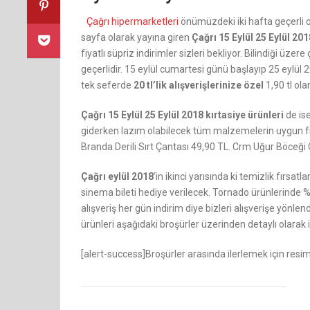
Çağrı hipermarketleri
önümüzdeki iki hafta geçerli ol
sayfa olarak yayına giren
Çağrı 15 Eylül 25 Eylül 201
fiyatlı süpriz indirimler sizleri bekliyor. Bilindiği üze
geçerlidir. 15 eylül cumartesi günü başlayıp 25 eylül 
tek seferde
20 tl’lik alışverişlerinize özel
1,90 tl ol
Çağrı 15 Eylül 25 Eylül 2018 kırtasiye ürünleri
de ise
giderken lazım olabilecek tüm malzemelerin uygun fi
Branda Derili Sırt Çantası 49,90 TL. Crm Uğur Böceği
Çağrı eylül 2018
‘in ikinci yarısında ki temizlik fırsa
sinema bileti hediye verilecek. Tornado ürünlerinde
alışveriş her gün indirim diye bizleri alışverişe yönlen
ürünleri aşağıdaki broşürler üzerinden detaylı olarak i
[alert-success]Broşürler arasında ilerlemek için resiml