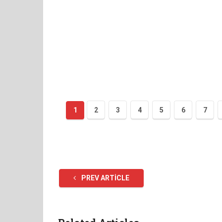
1
2
3
4
5
6
7
PREV ARTICLE