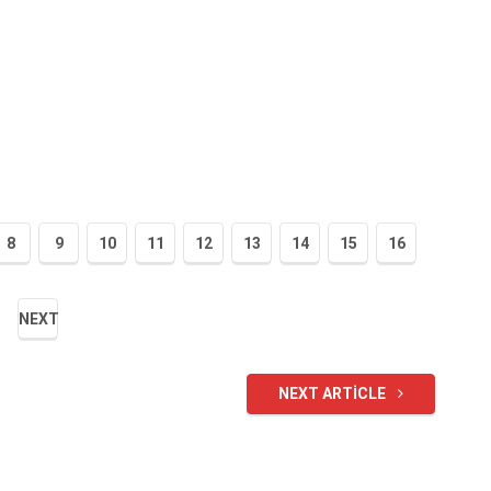
8
9
10
11
12
13
14
15
16
NEXT
NEXT ARTICLE