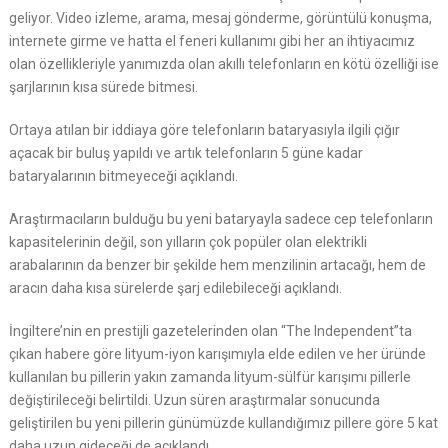
geliyor. Video izleme, arama, mesaj gönderme, görüntülü konuşma,
internete girme ve hatta el feneri kullanımı gibi her an ihtiyacımız
olan özellikleriyle yanımızda olan akıllı telefonların en kötü özelliği ise
şarjlarının kısa sürede bitmesi.
Ortaya atılan bir iddiaya göre telefonların bataryasıyla ilgili çığır
açacak bir buluş yapıldı ve artık telefonların 5 güne kadar
bataryalarının bitmeyeceği açıklandı.
Araştırmacıların bulduğu bu yeni bataryayla sadece cep telefonların
kapasitelerinin değil, son yılların çok popüler olan elektrikli
arabalarının da benzer bir şekilde hem menzilinin artacağı, hem de
aracın daha kısa sürelerde şarj edilebileceği açıklandı.
İngiltere’nin en prestijli gazetelerinden olan “The Independent”ta
çıkan habere göre lityum-iyon karışımıyla elde edilen ve her üründe
kullanılan bu pillerin yakın zamanda lityum-sülfür karışımı pillerle
değiştirileceği belirtildi. Uzun süren araştırmalar sonucunda
geliştirilen bu yeni pillerin günümüzde kullandığımız pillere göre 5 kat
daha uzun gideceği de açıklandı.