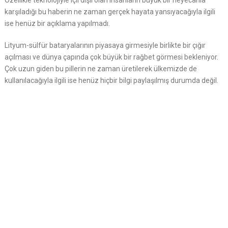
Özellikle teknolojiyle içli dışlı olan insanların büyük bir heyecanla
karşıladığı bu haberin ne zaman gerçek hayata yansıyacağıyla ilgili
ise henüz bir açıklama yapılmadı.
Lityum-sülfür bataryalarının piyasaya girmesiyle birlikte bir çığır
açılması ve dünya çapında çok büyük bir rağbet görmesi bekleniyor.
Çok uzun giden bu pillerin ne zaman üretilerek ülkemizde de
kullanılacağıyla ilgili ise henüz hiçbir bilgi paylaşılmış durumda değil.