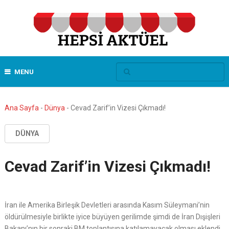
MENU
Ana Sayfa
-
Dünya
-
Cevad Zarif’in Vizesi Çıkmadı!
DÜNYA
Cevad Zarif’in Vizesi Çıkmadı!
İran ile Amerika Birleşik Devletleri arasında Kasım Süleymani’nin
öldürülmesiyle birlikte iyice büyüyen gerilimde şimdi de İran Dışişleri
Bakanı’nın bir sonraki BM toplantısına katılamayacak olması eklendi.