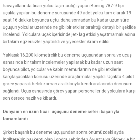
havayollarında ticari yolcu taşımacılığı yapan Boeing 787-9 tipi
uçakla yapılan bu deneme sürüşünde 49 adet yolcu tam olarak 19
saat 16 dakika boyunca uçtu. daha sonradan bu kadar uzun süre
uçuşun yolcular üzerinde ne gibi bir etkiler bıraktığı detaylı bir şekilde
incelendi. Yolculara uçak içerisinde jet- lag etkisi yaşatmamak adına
birtakım egzersizler yaptırıldı ve yiyecekler ikram edildi.
Yaklaşık 16.200 kilometrelik bu deneme uçuşundan sonra ve uçuş
esnasında bir takım incelemeler yapılarak bu kadar uzun saat
boyunca pilot, yolcular ve kabin memurlarının ne gibi etkilerle
karşılaşacakları konusu üzerinde araştırmalar yapıldı. Uçakta 4 pilot
görev yaparak belirli zaman aralıklarıyla kendi aralarında dönüşüm
sağlandı. Uçuş esnasında görev yapan personeller de yolculara karşı
son derece nazik ve kibardı.
Dünyanın en uzun ticari uçuşunu deneme seferi başarıyla
tamamlandı
Şirket başarılı bu deneme uçuşundan sonra önümüzdeki ayda
İngiltere’nin başkenti olan Londra şehrinden Avustralya Sidney’ e bir