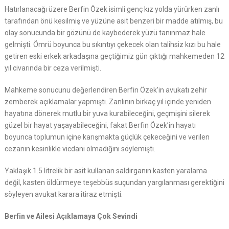
Hatırlanacağı üzere Berfin Özek isimli genç kız yolda yürürken zanlı
tarafından önü kesilmiş ve yüzüne asit benzeri bir madde atılmış, bu
olay sonucunda bir gözünü de kaybederek yüzü tanınmaz hale
gelmişti. Ömrü boyunca bu sıkıntıyı çekecek olan talihsiz kızı bu hale
getiren eski erkek arkadaşına geçtiğimiz gün çıktığı mahkemeden 12
yıl civarında bir ceza verilmişti.
Mahkeme sonucunu değerlendiren Berfin Özek’in avukatı zehir
zemberek açıklamalar yapmıştı. Zanlının birkaç yıl içinde yeniden
hayatına dönerek mutlu bir yuva kurabileceğini, geçmişini silerek
güzel bir hayat yaşayabileceğini, fakat Berfin Özek’in hayatı
boyunca toplumun içine karışmakta güçlük çekeceğini ve verilen
cezanın kesinlikle vicdani olmadığını söylemişti.
Yaklaşık 1.5 litrelik bir asit kullanan saldırganın kasten yaralama
değil, kasten öldürmeye teşebbüs suçundan yargılanması gerektiğini
söyleyen avukat karara itiraz etmişti.
Berfin ve Ailesi Açıklamaya Çok Sevindi