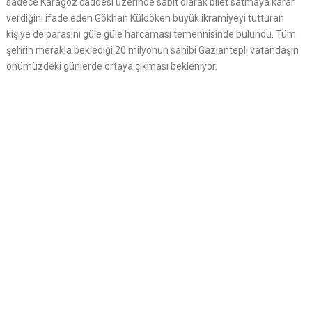
sadece Karagöz caddesi üzerinde sabit olarak bilet satmaya karar
verdiğini ifade eden Gökhan Küldöken büyük ikramiyeyi tutturan
kişiye de parasını güle güle harcaması temennisinde bulundu. Tüm
şehrin merakla beklediği 20 milyonun sahibi Gaziantepli vatandaşın
önümüzdeki günlerde ortaya çıkması bekleniyor.