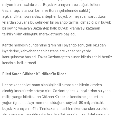
milyon liranın sahibi oldu. Büyük ikramiyenin vurduğu biletlerin
Gaziantep, İstanbul, İzmir ve Bursa şehirlerinde satıldığı
açıklandıktan sonra Gazianteplileri büyük bir heyecan sardı. Uzun
yıllardan bu yana bu şehirden bir piyango talihlisi olmadığı için büyük
bir sevinç yaşayan Gaziantep halkı büyük ikramiyeyi kazanan
talihlinin kim olduğunu merak etmeye başladı.
Kentte herkesin gündemine giren milli piyango sonuçları okuldan
işyerlerine, kahvehaneden hastanelere kadar her yerde
konuşulmaya başladı. Fakat Gaziantepten alınan biletin sahibi henüz
kendisini belli etmedi.
Bileti Satan Gökhan Küldöken’in Ricası
Her ne kadar bileti satın alan kişi belli olmasa da biletin kimden
alındığı kısa sürede ortaya çıktı. Gaziantep’te uzun yıllardan bu yana
milli piyango bileti satan Gökhan Küldöken kendisine gösterilen
yoğun ilgiden dolayı memnun olduğunu söyledi. 80 milyon liralık
büyük ikramiyenin 4’te 1’ini kazanan talihlinin kendisinden bu bileti
almasına çok şaşırdığını ifade eden Gökhan Küldöken bilet sahibinin