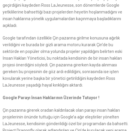
geçirdiğini kaydeden Ross LaJeunesse, son dönemlerde Google
yetkililerine bahsettiği bazı projelerden heyetin hoşlanmadığını ve
insan haklarına yönelik uygulamalardan kaçınmaya başladıklarını
açıkladı.
Google tarafından özellikle Çin pazarına girilme konusuna ağırlık
verildiğini ve burada bir gizli arama motoru kurarak Çin’de bu
sektörde en popüler olma yolunda projeler yapıldığını belirten eski
İnsan Hakları Yöneticisi, bu noktada kendisinin de bir insan hakları
projesi önerdiğini söyledi. Çin pazarına girerken kayda alınması
gereken bu projesinin de göz ardı edildiğini, sonrasında ise işten
kovularak yerine başka bir yönetici getirildiğini kaydeden Ross
LaJeunesse yaşadığı hayal kırıklığını aktardı.
Google Parayı İnsan Haklarının Üzerinde Tutuyor !
Çin pazarına girerek oradan kaldırılacak olan parayı insan hakları
projelerinin önünde tuttuğu için Google’a ağır eleştiriler yönelten
LaJeunesse, kendisinin gönderildiği özel bir programdan da bahsetti.
Project Dragonfly olarak adlandırılan ve Çin’de kurulacak yeni arama