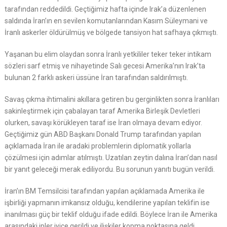
tarafından reddedildi. Geçtiğimiz hafta içinde Irak’a düzenlenen
saldırıda İran’ın en sevilen komutanlarından Kasım Süleymani ve
İranlı askerler öldürülmüş ve bölgede tansiyon hat safhaya çıkmıştı.
Yaşanan bu elim olaydan sonra İranlı yetkililer teker teker intikam
sözleri sarf etmiş ve nihayetinde Salı gecesi Amerika’nın Irak’ta
bulunan 2 farklı askeri üssüne İran tarafından saldırılmıştı.
Savaş çıkma ihtimalini akıllara getiren bu gerginlikten sonra İranlıları
sakinleştirmek için çabalayan taraf Amerika Birleşik Devletleri
olurken, savaşı körükleyen taraf ise İran olmaya devam ediyor.
Geçtiğimiz gün ABD Başkanı Donald Trump tarafından yapılan
açıklamada İran ile aradaki problemlerin diplomatik yollarla
çözülmesi için adımlar atılmıştı. Uzatılan zeytin dalına İran’dan nasıl
bir yanıt geleceği merak ediliyordu. Bu sorunun yanıtı bugün verildi.
İran’ın BM Temsilcisi tarafından yapılan açıklamada Amerika ile
işbirliği yapmanın imkansız olduğu, kendilerine yapılan teklifin ise
inanılması güç bir teklif olduğu ifade edildi. Böylece İran ile Amerika
arasındaki ipler iyice gerildi ve ilişkiler kopma noktasına geldi.