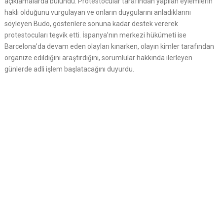
açıklamalarda bulundu. Protestocular tarafından yapılan eylemlerin
haklı olduğunu vurgulayan ve onların duygularını anladıklarını
söyleyen Budo, gösterilere sonuna kadar destek vererek
protestocuları teşvik etti. İspanya’nın merkezi hükümeti ise
Barcelona’da devam eden olayları kınarken, olayın kimler tarafından
organize edildiğini araştırdığını, sorumlular hakkında ilerleyen
günlerde adli işlem başlatacağını duyurdu.