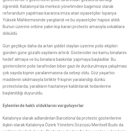
öğrenildi. Katalonya’da merkezi yönetimden bağımsız olarak
referandum yapılması kararına imza atan siyasetçiler İspanya
Yüksek Mahkemesinde yargılandı ve bu siyasetçiler hapise atıldı.
Bunun üzerine onbine yakın kişi kararı protesto amacıyla sokaklara
döküldü
Gün geçtikçe daha da artan şiddet olayları üzerine polis ekipleri
günden güne gözaltı sayılarını artırdı. Göstericiler ise kamu binalarını
hedef almaya ve bu binalara baskınlar yapmaya başladılar. Bu
göstericilerin polis tarafından biber gazı ile durdurulmaya çalışılması
çok sayıda kişinin yaralanmasına da sebep oldu. Göz yaşartıcı
maddenin sıkılmasıyla birlikte 9 kişinin yaralandığı dünkü
protestolarda, yaralıların hastaneye kaldırılarak tedavilerine
başlanıldığı duyuruldu.
Eylemlerde haklı olduklarını vurguluyorlar
Katalonya olarak adlandırılan Barcelona’da protesto gösterilerine
ilişkin olarak Katalonya Özerk Yönetimi Sözcüsü Meritxell Budo da