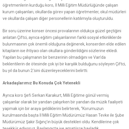
öğretmenlerin kurduğu koro, İl Milli Eğitim Müdürlüğünde çalışan
kurum çalışanları, okullarda görev yapan öğretmenler, okul müdürleri
ve okullarda çalışan diğer personellerin katılımıyla oluşturuldu.
Bir soru üzerine konser öncesi provalarının oldukça güzel geçtiğini
anlatan Çiftci, ayrıca eğitim çalışanlarının farklı sosyal etkinliklerde
bulunmasının çok önemli olduğuna değinerek, konserden elde edilen
kitapların ise ihtiyacı olan okullara gönderildiğini sözlerine ekledi.
Yapılan bu çalışmanın bir benzerinin olmadığını ve Van’da
beklentilerin de ötesinde çok iyi bir karşılık bulduğunu söyleyen Çiftci,
bu yıl da bunun 2.’sini düzenleyeceklerini belirtti.
Arkadaşlarımız Bu Konuda Çok Yetenekli
Ayrıca koro Şefi Serkan Karakurt, Milli Eğitime gönül vermiş
çalışanlar olarak bir yandan çalışırken bir yandan da müzik faaliyeti
yapmak için bir araya geldiklerini belirterek, “Korumuzun
kurulmasında başta İl Milli Eğitim Müdürümüz Hasan Tevke ile Şube
Müdürümüz Şakir Sığınç’ın büyük destekleri oldu. Kendilerine çok
teşekkür ediyoruz. Başlangıçta işe amatörce başladık.