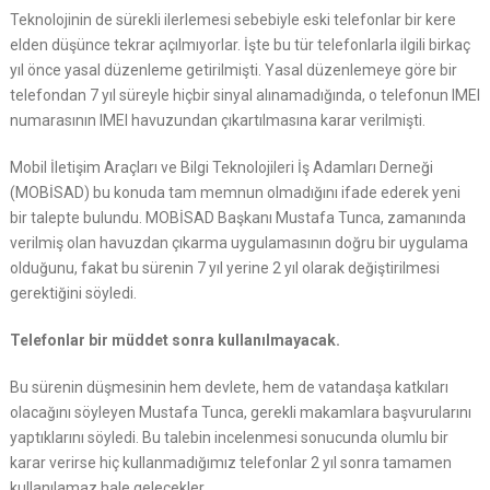
Teknolojinin de sürekli ilerlemesi sebebiyle eski telefonlar bir kere
elden düşünce tekrar açılmıyorlar. İşte bu tür telefonlarla ilgili birkaç
yıl önce yasal düzenleme getirilmişti. Yasal düzenlemeye göre bir
telefondan 7 yıl süreyle hiçbir sinyal alınamadığında, o telefonun IMEI
numarasının IMEI havuzundan çıkartılmasına karar verilmişti.
Mobil İletişim Araçları ve Bilgi Teknolojileri İş Adamları Derneği
(MOBİSAD) bu konuda tam memnun olmadığını ifade ederek yeni
bir talepte bulundu. MOBİSAD Başkanı Mustafa Tunca, zamanında
verilmiş olan havuzdan çıkarma uygulamasının doğru bir uygulama
olduğunu, fakat bu sürenin 7 yıl yerine 2 yıl olarak değiştirilmesi
gerektiğini söyledi.
Telefonlar bir müddet sonra kullanılmayacak.
Bu sürenin düşmesinin hem devlete, hem de vatandaşa katkıları
olacağını söyleyen Mustafa Tunca, gerekli makamlara başvurularını
yaptıklarını söyledi. Bu talebin incelenmesi sonucunda olumlu bir
karar verirse hiç kullanmadığımız telefonlar 2 yıl sonra tamamen
kullanılamaz hale gelecekler.