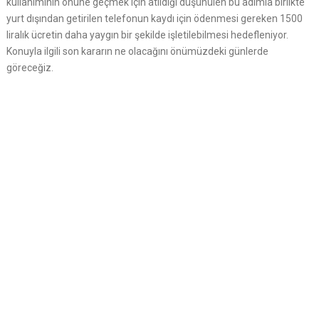
kullanımının önüne geçmek için atıldığı düşünülen bu adımla birlikte
yurt dışından getirilen telefonun kaydı için ödenmesi gereken 1500
liralık ücretin daha yaygın bir şekilde işletilebilmesi hedefleniyor.
Konuyla ilgili son kararın ne olacağını önümüzdeki günlerde
göreceğiz.