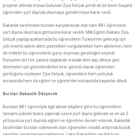
projenin altında imzası bulunan Ziya Selçuk şimdi de bir kısım başarılı
öğrencileri yurt dışında okumaya göndermeye karar verdi.
Bakanlık tarafından bursları karşılanacak olan tam 881 öğrencinin
yurt dışına okumaya gitmesine karar verildi. Milli Eğitim Bakanı Ziya
Selçuk yaptığı açıklamada bu öğrencilerin Türkiye’nin geleceği için
çok önemli işlerin altını çizecekleri vurgulanırken hem ailelerinin, hem
de milletin bu öğrencilerle gurur duyması gerektiğini söyledi.
Dünyanın dört bir yanına dağılarak oradaki ilimi alıp ülkeye geri
dönmeleri için görevlendirilen birer görevli olarak öğrencileri
gördüğünü söyleyen Ziya Selçuk, öğrencilere hem yolculuk
esnasında hem da eğitim ve öğretimleri esnasında başarılar diledi.
Bursları Bakanlık Ödeyecek
Bursiyer 881 öğrenciyle ilgili alınan bilgilere göre bu öğrencilerin
tamamı yüksek lisans yapmak üzere yurt dışına gidecek ve en az 2
yıl boyunca yurt dışında eğitim ve öğretime devam edecek. Bakanlık
tarafından bursları ödenecek olan öğrencileri maddi anlamda büyük
sıkıntılar yaşamaması bekleniyor. Lakin Bakanlığın verdiği burs