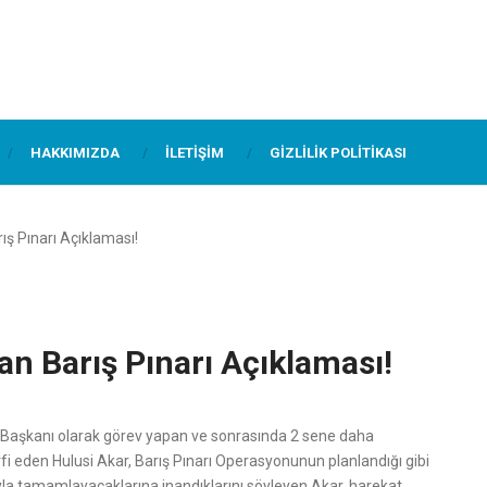
HAKKIMIZDA
İLETIŞIM
GIZLILIK POLITIKASI
ş Pınarı Açıklaması!
n Barış Pınarı Açıklaması!
Başkanı olarak görev yapan ve sonrasında 2 sene daha
i eden Hulusi Akar, Barış Pınarı Operasyonunun planlandığı gibi
yla tamamlayacaklarına inandıklarını söyleyen Akar, harekat