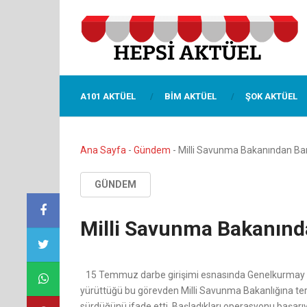
A101 AKTÜEL
BIM AKTÜEL
ŞOK AKTÜEL
Ana Sayfa
-
Gündem
-
Milli Savunma Bakanından Barı
GÜNDEM
Milli Savunma Bakanında
15 Temmuz darbe girişimi esnasında Genelkurmay 
yürüttüğü bu görevden Milli Savunma Bakanlığına terf
sürdüğünü ifade etti. Başladıkları operasyonu başarı