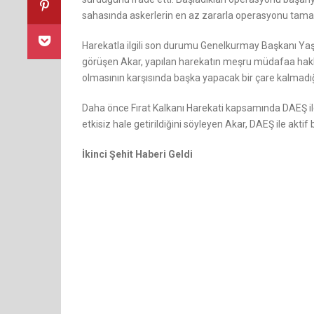
sahasında askerlerin en az zararla operasyonu tamamla
Harekatla ilgili son durumu Genelkurmay Başkanı Yaşa
görüşen Akar, yapılan harekatın meşru müdafaa hakkı 
olmasının karşısında başka yapacak bir çare kalmadığ
Daha önce Fırat Kalkanı Harekati kapsamında DAEŞ ile
etkisiz hale getirildiğini söyleyen Akar, DAEŞ ile akti
İkinci Şehit Haberi Geldi