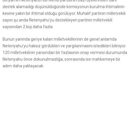
Binyamin Netenyahu’nun kendi partisinin bazı üyelerinden dahi
destek alamadığı düşünüldüğünde komisyonun kurulma ihtimalinin
kesine yakın bir ihtimal olduğu görülüyor. Muhalif partinin milletvekili
sayısı şu anda Netenyahu’yu destekleyen partinin milletvekili
sayısından 2 kişi daha fazla.
Bunun yanında geriye kalan milletvekillerinin de genel anlamda
Netenyahu’yu haksız gördükleri ve yargılanmasını istedikleri biliniyor.
120 milletvekilinin yarısından bir fazlasının onay vermesi durumunda
Netenyahu önce dokunulmazlığa, sonrasında ise mahkemeye bir
adım daha yaklaşacak.