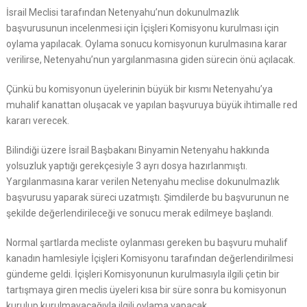
İsrail Meclisi tarafından Netenyahu’nun dokunulmazlık
başvurusunun incelenmesi için İçişleri Komisyonu kurulması için
oylama yapılacak. Oylama sonucu komisyonun kurulmasına karar
verilirse, Netenyahu’nun yargılanmasına giden sürecin önü açılacak.
Çünkü bu komisyonun üyelerinin büyük bir kısmı Netenyahu’ya
muhalif kanattan oluşacak ve yapılan başvuruya büyük ihtimalle red
kararı verecek.
Bilindiği üzere İsrail Başbakanı Binyamin Netenyahu hakkında
yolsuzluk yaptığı gerekçesiyle 3 ayrı dosya hazırlanmıştı.
Yargılanmasına karar verilen Netenyahu meclise dokunulmazlık
başvurusu yaparak süreci uzatmıştı. Şimdilerde bu başvurunun ne
şekilde değerlendirileceği ve sonucu merak edilmeye başlandı.
Normal şartlarda mecliste oylanması gereken bu başvuru muhalif
kanadın hamlesiyle İçişleri Komisyonu tarafından değerlendirilmesi
gündeme geldi. İçişleri Komisyonunun kurulmasıyla ilgili çetin bir
tartışmaya giren meclis üyeleri kısa bir süre sonra bu komisyonun
kurulup kurulmayacağıyla ilgili oylama yapacak.