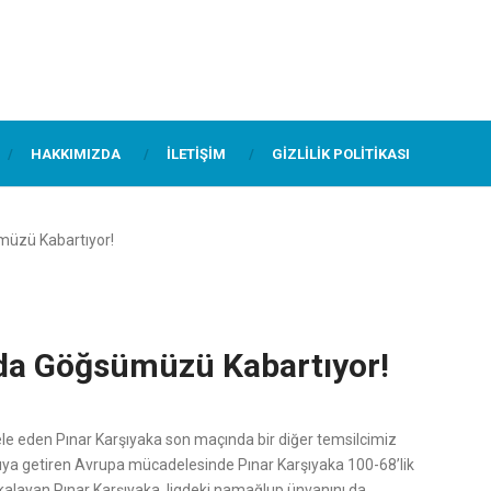
HAKKIMIZDA
İLETIŞIM
GIZLILIK POLITIKASI
müzü Kabartıyor!
’da Göğsümüzü Kabartıyor!
 eden Pınar Karşıyaka son maçında bir diğer temsilcimiz
arşıya getiren Avrupa mücadelesinde Pınar Karşıyaka 100-68’lik
akalayan Pınar Karşıyaka, ligdeki namağlup ünvanını da