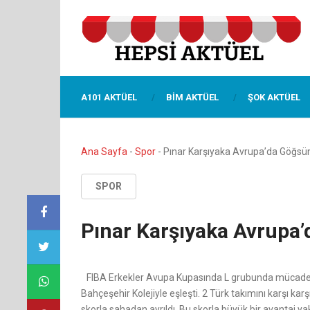
A101 AKTÜEL
BIM AKTÜEL
ŞOK AKTÜEL
Ana Sayfa
-
Spor
-
Pınar Karşıyaka Avrupa’da Göğsü
SPOR
Pınar Karşıyaka Avrupa
FIBA Erkekler Avupa Kupasında L grubunda mücadele
Bahçeşehir Kolejiyle eşleşti. 2 Türk takımını karşı k
skorla sahadan ayrıldı. Bu skorla büyük bir avantaj y