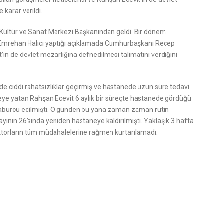
karar verildi.
Kültür ve Sanat Merkezi Başkanından geldi. Bir dönem
n Emrehan Halıcı yaptığı açıklamada Cumhurbaşkanı Recep
’in de devlet mezarlığına defnedilmesi talimatını verdiğini
de ciddi rahatsızlıklar geçirmiş ve hastanede uzun süre tedavi
ye yatan Rahşan Ecevit 6 aylık bir süreçte hastanede gördüğü
 taburcu edilmişti. O günden bu yana zaman zaman rutin
yının 26’sında yeniden hastaneye kaldırılmıştı. Yaklaşık 3 hafta
orların tüm müdahalelerine rağmen kurtarılamadı.