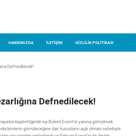
HAKKIMIZDA
İLETIŞIM
GIZLILIK POLITIKASI
ına Defnedilecek!
zarlığına Defnedilecek!
hayatını kaybettiğinde eşi Bülent Ecevit’in yanına gömülmek
ığında kimlerin gömüleceğine dair hususların açık olması sebebiyle
apılan görüşmeler neticelendi ve Rahşan Ecevit’in de devlet