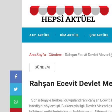
A101 AKTÜEL
BIM AKTÜEL
ŞOK AKTÜEL
Ana Sayfa
-
Gündem
-
Rahşan Ecevit Devlet Mezarlığ
GÜNDEM
Rahşan Ecevit Devlet Me
Son isteğiyle herkesi duygulandıran Rahşan Ecevit, 
istediğini söylemişti. Bu konuyla ilgili Devlet Mezarl
hükümet yetkililerinin kararı bekleniyordu. Nihayet y