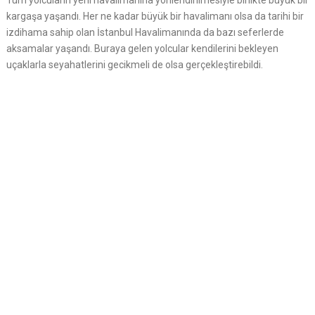
Tüm yolcuların yeni havalimanına yönlendirilmesiyle birlikte büyük bir
kargaşa yaşandı. Her ne kadar büyük bir havalimanı olsa da tarihi bir
izdihama sahip olan İstanbul Havalimanında da bazı seferlerde
aksamalar yaşandı. Buraya gelen yolcular kendilerini bekleyen
uçaklarla seyahatlerini gecikmeli de olsa gerçekleştirebildi.