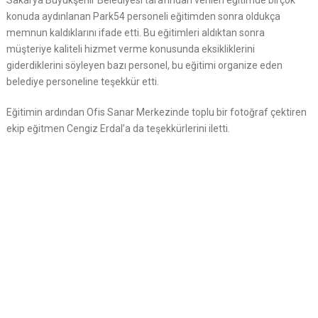
Sakarya Büyükşehir Belediyesi tarafından verilen eğitimde birçok
konuda aydınlanan Park54 personeli eğitimden sonra oldukça
memnun kaldıklarını ifade etti. Bu eğitimleri aldıktan sonra
müşteriye kaliteli hizmet verme konusunda eksikliklerini
giderdiklerini söyleyen bazı personel, bu eğitimi organize eden
belediye personeline teşekkür etti.
Eğitimin ardından Ofis Sanar Merkezinde toplu bir fotoğraf çektiren
ekip eğitmen Cengiz Erdal’a da teşekkürlerini iletti.