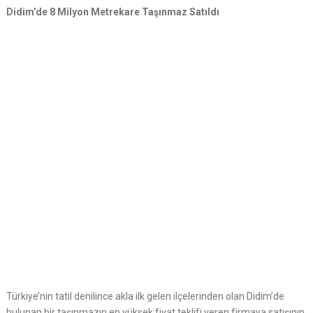
Didim’de 8 Milyon Metrekare Taşınmaz Satıldı
Türkiye’nin tatil denilince akla ilk gelen ilçelerinden olan Didim’de
bulunan bir taşınmazın en yüksek fiyat teklifi veren firmaya satışının