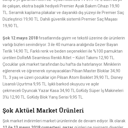
ile çalışan, ekstra başlık hediyeli Premier Ayak Bakım Cihazı 19,90
TL. Seramik kaplama plakalar ve dayanıklı dış yüzeyi ile Premier Saç
Düzleştirici 19,90 TL. Dahili güvenlik sistemli Premier Saç Maşası
19,90 TL.
Şok 12 mayıs 2018
fırsatlarında giyim ve tekstil üzerine de ürünlerin
varlığı bizleri sevindiriyor. 3 ile 40 numara aralığında Gezer Bayan
Terlik 14,90 TL. Farklı renk ve beden seçenekleri ile %100 pamuktan
üretilen DoReMi Seamless Renkli Atlet – Külot Takımı 12,90 TL.
Çocuklar şok market tarafından bu hafta da hatırlanıyor. Miniklerin
eğlenerek ve öğrenerek oynayacakları Pilsan Master Bloklar 34,90
TL. 3 yaş ve üzeri çocuklar için Pilsan Atom Bisiklet 39,90 TL. Disney
Lisanslı Uçurtma 9,95 TL. Işıklı barkod okuyucu ve açılır
çekmeceli Oyuncak Yazar Kasa 34,90 TL.GoKidy Süper İş Makineleri
3’lü 12,90 TL. GoKidy Blok Yarış Serisi 9,95 TL.
Şok Aktüel Market Ürünleri
Şok market indirimleri market ürünlerinde de devam ediyor. İlk olarak
12 ile 13 mayıs 2018 cumartesi, pazar
günleri ne pişirsem diyenler