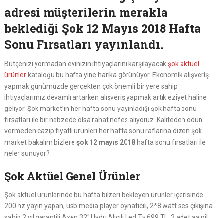
adresi müşterilerin merakla
beklediği Şok 12 Mayıs 2018 Hafta
Sonu Fırsatları yayınlandı.
Bütçenizi yormadan evinizin ihtiyaçlarını karşılayacak
şok aktüel
ürünler
kataloğu bu hafta yine harika görünüyor. Ekonomik alışveriş
yapmak günümüzde gerçekten çok önemli bir yere sahip
ihtiyaçlarımız devamlı artarken alışveriş yapmak artık eziyet haline
geliyor. Şok market’in her hafta sonu yayınladığı şok hafta sonu
fırsatları ile bir nebzede olsa rahat nefes alıyoruz. Kaliteden ödün
vermeden cazip fiyatlı ürünleri her hafta sonu raflarına dizen şok
market bakalım bizlere
şok 12 mayıs 2018
hafta sonu fırsatları ile
neler sunuyor?
Şok Aktüel Genel Ürünler
Şok aktüel ürünlerinde bu hafta bilzeri bekleyen ürünler içerisinde
200 hz yayın yapan, usb media player oynatıcılı, 2*8 watt ses çıkışına
sahip 2 yıl garantili Axen 32″ Uydu Alıcılı Led Tv 699 TL. 2 adet aa pil