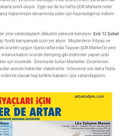
oklarla sınırlı oluyor. Eğer siz de bu hafta ŞOK Markete neler
anız haberimizin devamında sizler için hazırladığımız indirim
nler yine vatandaşların dikkatini çekecek benziyor.
Şok 12 Şubat
ip fiyatlı kampanyalı ürün yer alıyor. Müşterilerin İhtiyaç ve
teli ürünleri uygun fiyata raflarında Taşıyan ŞOK Market’in yeni
 onlarca kalem üründe damping gibi indirimler yapan ünlü
izler için inceledik. Sitemizde bütün Marketler Zincirlerinin
rdan anında haberdar olabilirsiniz. İsterseniz sizi daha fazla
ndirimli olacak hep birlikte bakalım. İşte vatandaşlarım