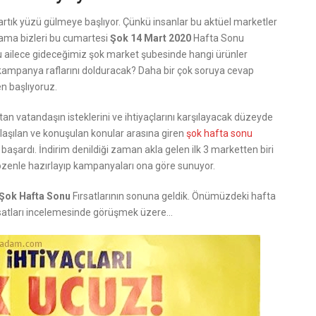
 artık yüzü gülmeye başlıyor. Çünkü insanlar bu aktüel marketler
i ama bizleri bu cumartesi
Şok 14 Mart 2020
Hafta Sonu
u ailece gideceğimiz şok market şubesinde hangi ürünler
kampanya raflarını dolduracak? Daha bir çok soruya cevap
n başlıyoruz.
n vatandaşın isteklerini ve ihtiyaçlarını karşılayacak düzeyde
ylaşılan ve konuşulan konular arasına giren
şok hafta sonu
 başardı. İndirim denildiği zaman akla gelen ilk 3 marketten biri
 özenle hazırlayıp kampanyaları ona göre sunuyor.
 Şok Hafta Sonu
Fırsatlarının sonuna geldik. Önümüzdeki hafta
rsatları incelemesinde görüşmek üzere…