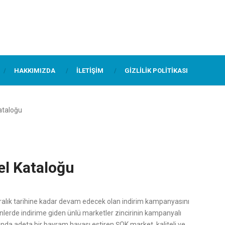
HAKKIMIZDA
İLETIŞIM
GIZLILIK POLITIKASI
ataloğu
el Kataloğu
Aralık tarihine kadar devam edecek olan indirim kampanyasını
rünlerde indirime giden ünlü marketler zincirinin kampanyalı
larında adeta bir bayram havası estiren ŞOK market, kaliteli ve