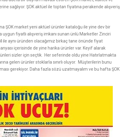
lerine sağlıyor. ŞOK aktüel ile toptan fiyatına perakende alışveriş
na ŞOK market yeni aktüel ürünler kataloğu ile yine dev bir
ygun fiyatlı alışveriş imkanı sunan ünlü Marketler Zinciri
l
ile aynı üründen olacağımız birkaç tane önünde fiyat
panyası içerisinde de yine harika ürünler var. Keyif alarak
ünleri sizler için seçtik. Her seferinde oldu yine Hatırlatmakta
rına gelen ürünler stoklarla sınırlı oluyor. Müşterilerin bunu
ması gerekiyor. Daha fazla sözü uzatmayalım ve bu hafta ŞOK